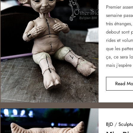
Premier assem
semaine pass
très étranges
debout sont pr
rides et volum
que les pattes
ça, ce sera l
mais j’espère 
Read Mo
BJD
/
Sculptu