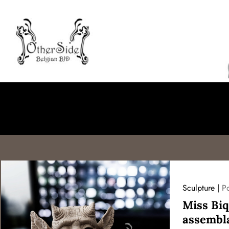
Sculpture
P
Miss Biq
assembla