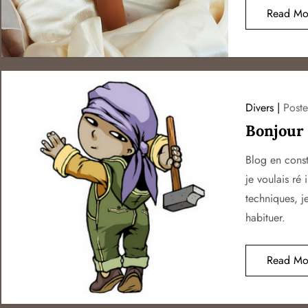
Read Mo
Divers
Post
Bonjour 
Blog en constr
je voulais ré
techniques, j
habituer.
Read Mo