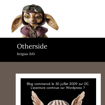
Skip
to
content
Otherside
Belgian BJD