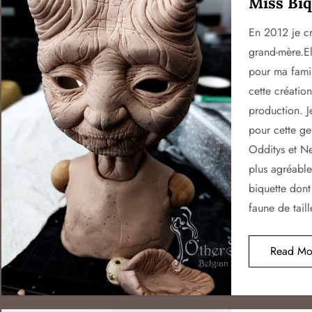
Miss Biq
En 2012 je c
grand-mère.El
pour ma famil
cette créatio
production. Je
pour cette ge
Odditys et Ne
plus agréable
biquette dont
faune de tail
Read Mo