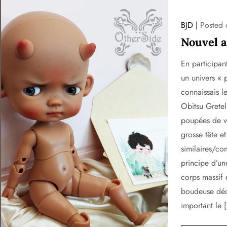
BJD
Posted
Nouvel a
En participan
un univers « 
connaissais l
Obitsu Gretel
poupées de v
grosse tête e
similaires/co
principe d’un
corps massif e
boudeuse déco
important le 